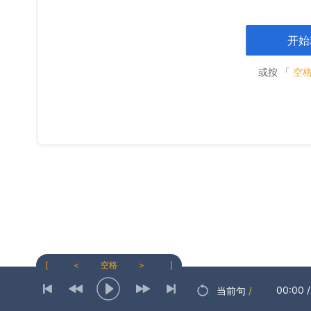
开始
或按 「
空
[
<
空格
>
]
00:00
/
当前句
/