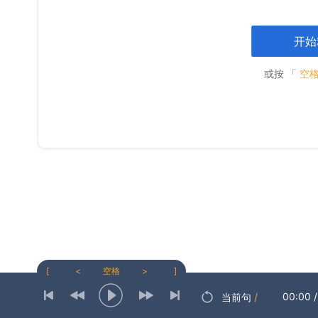
开始
或按 「
空
[
<
空格
>
]
00:00
/
当前句
/