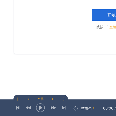
开始
或按 「
空
[
<
空格
>
]
00:00
/
当前句
/