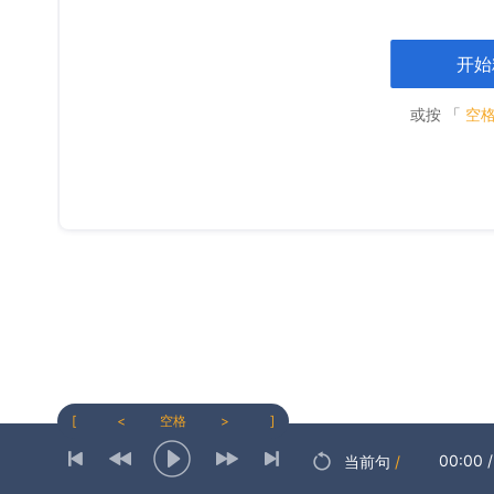
开始
或按 「
空
[
<
空格
>
]
00:00
/
当前句
/