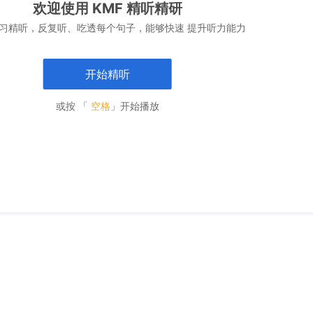
欢迎使用 KMF 精听精研
习精听，反复听、吃透每个句子，能够快速 提升听力能力
开始精听
或按 「
空格
」开始播放