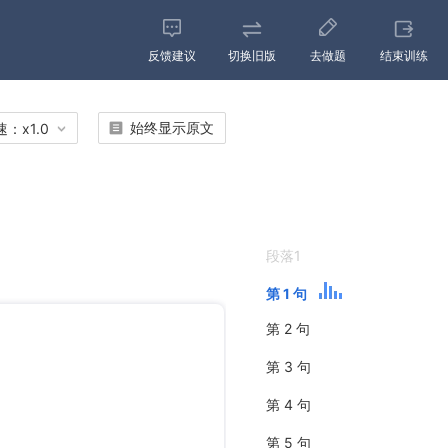
反馈建议
切换旧版
去做题
结束训练
始终显示原文
速：
x
1.0
段落1
第 1 句
第 2 句
第 3 句
第 4 句
第 5 句