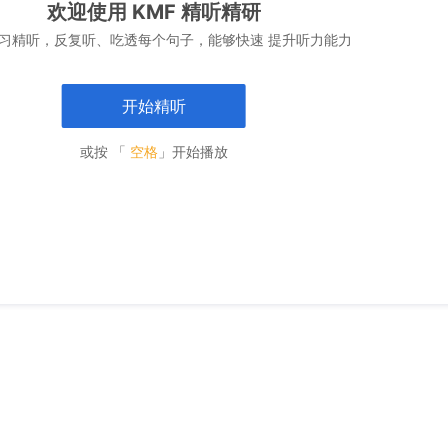
欢迎使用 KMF 精听精研
习精听，反复听、吃透每个句子，能够快速 提升听力能力
开始精听
或按 「
空格
」开始播放