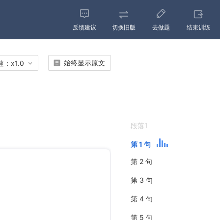
反馈建议
切换旧版
去做题
结束训练
始终显示原文
速：
x
1.0
段落1
第 1 句
第 2 句
第 3 句
第 4 句
第 5 句