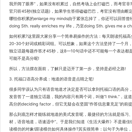
我开阔了眼界”，如果没有积累过，自然考场上会打磕巴，而考官非常
官只听45秒(独立话题)，如果学生答得磕磕巴巴，考官没有理由断
哪怕你积累的enlarge my minds由于紧张忘掉了，你还可以回答曾经整理过
doing Sth. really enriches my life，乃至doing Sth. gives me a
如何积累?这里跟大家分享一个简单易操作的方法：每天朗读托福高
20-30个好词或精彩词组。可以想象，如果这个方法坚持了一个月
独立话题每题作答才45秒，这8—10句话中还不可能每一个表达都是
可能不是高分呢!
所以，方法摆在面前，了解只是迈开了第一步，坚持是必经之路!
3. 托福口语高分养成：地道的语音是点睛之笔!
很多同学误认为只有语音地道才决定是否可以拿到托福口语的高分
发音答了一道独立话题，我的内容只有两个词，叫做“I think.
高分的deciding factor，但它无疑会在坚固“作答信息量充足”
那么到底怎样才能练就地道的美式发音呢，最捷径的方法就是练习、
材，语音地道，语速适中”。于是我们知道《生活大爆炸》不是最佳练
读模仿的对象!跟读模仿如何具体操作?其实很简单：以句子为单位