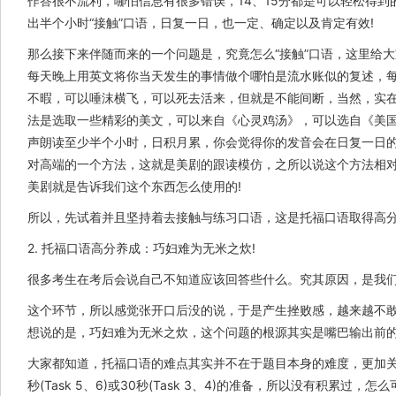
作答很不流利，哪怕信息有很多错误，14、15分都是可以轻松得
出半个小时“接触”口语，日复一日，也一定、确定以及肯定有效!
那么接下来伴随而来的一个问题是，究竟怎么“接触”口语，这里给
每天晚上用英文将你当天发生的事情做个哪怕是流水账似的复述，
不暇，可以唾沫横飞，可以死去活来，但就是不能间断，当然，实在
法是选取一些精彩的美文，可以来自《心灵鸡汤》，可以选自《美
声朗读至少半个小时，日积月累，你会觉得你的发音会在日复一日的
对高端的一个方法，这就是美剧的跟读模仿，之所以说这个方法相对
美剧就是告诉我们这个东西怎么使用的!
所以，先试着并且坚持着去接触与练习口语，这是托福口语取得高分
2. 托福口语高分养成：巧妇难为无米之炊!
很多考生在考后会说自己不知道应该回答些什么。究其原因，是我
这个环节，所以感觉张开口后没的说，于是产生挫败感，越来越不
想说的是，巧妇难为无米之炊，这个问题的根源其实是嘴巴输出前
大家都知道，托福口语的难点其实并不在于题目本身的难度，更加关
秒(Task 5、6)或30秒(Task 3、4)的准备，所以没有积累