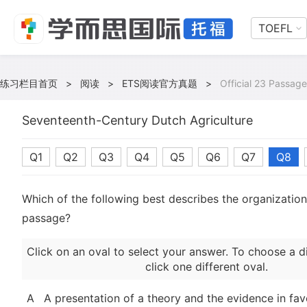
TOEFL
练习栏目首页
>
阅读
>
ETS阅读官方真题
>
Official 23 Passage
Seventeenth-Century Dutch Agriculture
Q1
Q2
Q3
Q4
Q5
Q6
Q7
Q8
Which of the following best describes the organization
passage?
Click on an oval to select your answer. To choose a d
click one different oval.
A
A presentation of a theory and the evidence in favo