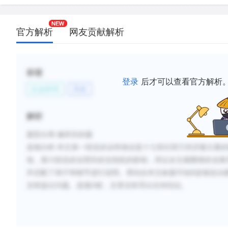
官方解析
网友贡献解析
标签
登录
后才可以查看官方解析
社会科学
历史
解析
题型分类
:修辞目的题
选项分析
:
本文第一段说农业和渔业是十七世纪荷兰经济最主要的
地，第六段说农业受到农业危机的影响，所以全文都围绕农业展
并且配了例子和细节进行说明。再结合本文标题可知
B选项说法
没有提出问题。选项
D
错，文章没有导出任何结论。