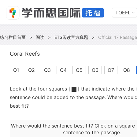
TOEFL
练习栏目首页
>
阅读
>
ETS阅读官方真题
>
Official 47 Passage
Coral Reefs
Q1
Q2
Q3
Q4
Q5
Q6
Q7
Q8
Look at the four squares [
] that indicate where the 
sentence could be added to the passage. Where would
best fit?
Where would the sentence best fit? Click on a square 
sentence to the passage.