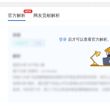
官方解析
网友贡献解析
标签
登录
后才可以查看官方解析
自然科学
生态
解析
题型分类
:句子插入题
题干分析
:
关键词：
yet because
待插入句意
“
但是珊瑚礁很容易因为环境改变而受到伤害，因为
选项分析
:
因此，
通
过题干信息
yet
可以推
测出这句话前面不能有
延伸。
对比四个空，第三个空之前说的都是珊瑚礁的好处，后面