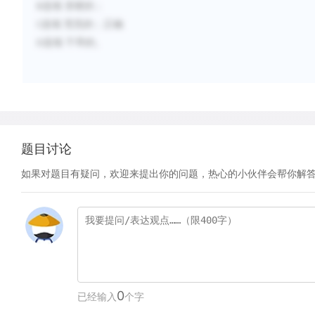
选项
变硬的
；
B
选项
荒芜的
；
正确
C
选项
干旱的
。
D
题目讨论
如果对题目有疑问，欢迎来提出你的问题，热心的小伙伴会帮你解
0
已经输入
个字