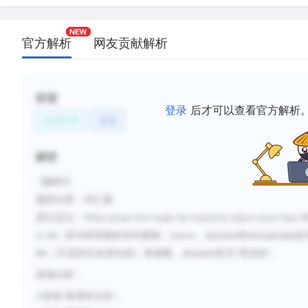
官方解析
网友贡献解析
标签
登录
后才可以查看官方解析
生命科学
植物
解析
【解析】
题型分类：词汇题
原文定位：
When plants first made the transition ashore more than 40
to life.
原句有明显的并列逻辑，
barren
，
和
是
desolate
inhospitable
（不适宜生命居住的）来推断。
意为“荒凉的”。
life
desolate
选项分析：
A
选项
落满灰尘的
；