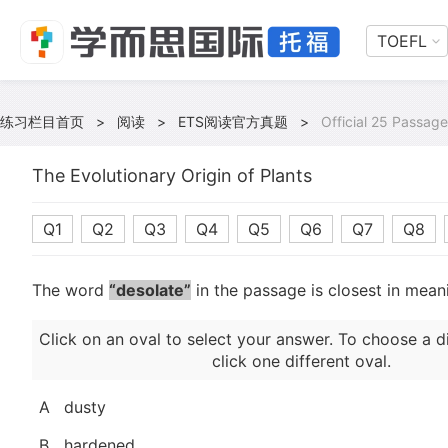
TOEFL
练习栏目首页
>
阅读
>
ETS阅读官方真题
>
Official 25 Passage
The Evolutionary Origin of Plants
Q1
Q2
Q3
Q4
Q5
Q6
Q7
Q8
The word
“desolate”
in the passage is closest in mean
Click on an oval to select your answer. To choose a d
click one different oval.
A
dusty
B
hardened