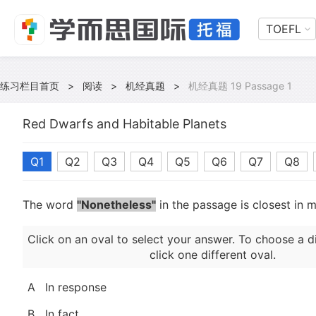
TOEFL
练习栏目首页
>
阅读
>
机经真题
>
机经真题 19 Passage 1
Red Dwarfs and Habitable Planets
Q1
Q2
Q3
Q4
Q5
Q6
Q7
Q8
The word
"Nonetheless"
in the passage is closest in 
Click on an oval to select your answer. To choose a d
click one different oval.
A
In response
B
In fact