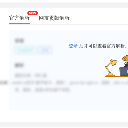
官方解析
网友贡献解析
标签
登录
后才可以查看官方解析
社会科学
历史
解析
题型分类
：词汇题
分析
：
entitle to
意为“赋予权力，授权”。
given the right to
：授权；
able to a
求。
因此，选项A符合题干词意。