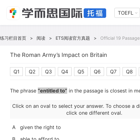
TOEFL
练习栏目首页
>
阅读
>
ETS阅读官方真题
>
Official 19 Passage
The Roman Army’s Impact on Britain
Q1
Q2
Q3
Q4
Q5
Q6
Q7
Q8
The phrase
“entitled to”
in the passage is closest in m
Click on an oval to select your answer. To choose a d
click one different oval.
A
given the right to
B
able to afford to