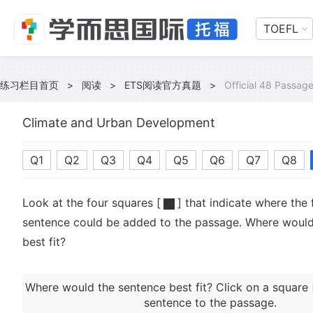
TOEFL
练习栏目首页
>
阅读
>
ETS阅读官方真题
>
Official 48 Passag
Climate and Urban Development
Q1
Q2
Q3
Q4
Q5
Q6
Q7
Q8
Look at the four squares [
] that indicate where the 
sentence could be added to the passage. Where would
best fit?
Where would the sentence best fit? Click on a square 
sentence to the passage.