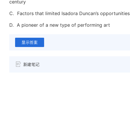
century
C.
Factors that limited Isadora Duncan’s opportunitie
D.
A pioneer of a new type of performing art
显示答案
新建笔记