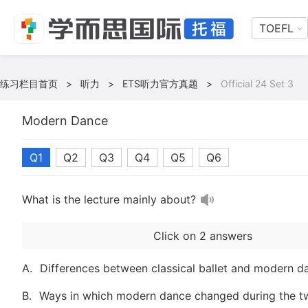
TOEFL
练习栏目首页
>
听力
>
ETS听力官方真题
>
Official 24 Set 3
Modern Dance
Q1
Q2
Q3
Q4
Q5
Q6
What is the lecture mainly about?
Click on 2 answers
A.
Differences between classical ballet and modern d
B.
Ways in which modern dance changed during the t