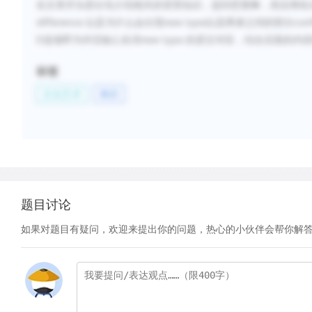
在文章开头部分先介绍相关的背景知识，提到芭蕾舞，然后再给
difference
new type
conf
以及为什么会出现
以及两者之间的部分
D
new type
选项即为对话核心名词
的原文对应，结合后面的内
标签
文化艺术
舞蹈
题目讨论
如果对题目有疑问，欢迎来提出你的问题，热心的小伙伴会帮你解