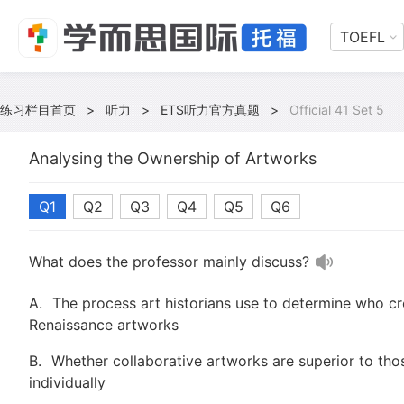
TOEFL
练习栏目首页
>
听力
>
ETS听力官方真题
>
Official 41 Set 5
Analysing the Ownership of Artworks
Q1
Q2
Q3
Q4
Q5
Q6
What does the professor mainly discuss?
A.
The process art historians use to determine who c
Renaissance artworks
B.
Whether collaborative artworks are superior to th
individually