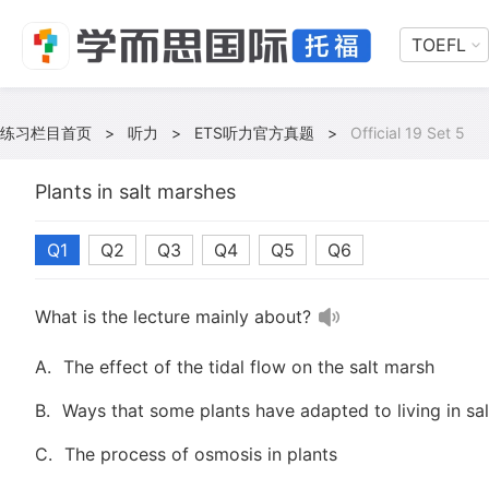
TOEFL
练习栏目首页
>
听力
>
ETS听力官方真题
>
Official 19 Set 5
Plants in salt marshes
Q1
Q2
Q3
Q4
Q5
Q6
What is the lecture mainly about?
A.
The effect of the tidal flow on the salt marsh
B.
Ways that some plants have adapted to living in sa
C.
The process of osmosis in plants