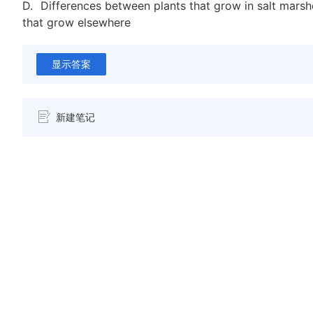
D.
Differences between plants that grow in salt marsh
that grow elsewhere
显示答案
新建笔记