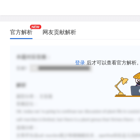
官方解析
网友贡献解析
本题对应音频：
登录
后才可以查看官方解析
音频1
解析
题型分类：
主旨题
音频定位：
’
OK, today we
re going to continue our discussion of plant life in coasta
—
salt marshes is limited, but there is a plant genus that thrives there
选项分析：
文章开头说
salt marshes
很少有植物能生长，
却在这儿活的
spartina