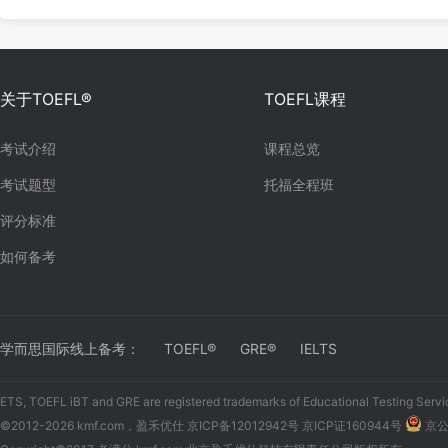
关于TOEFL®
TOEFL课程
考试介绍
课程总览
考试题型
托福全程班
评分标准
如何备考
学而思国际线上备考：
TOEFL®
GRE®
IELTS
ETS, TOEFL iBT and GRE are registered trademarks of Educational Testing Servi
©2012-2026 kmf.com，盈禾优仕
京ICP备12012942号 京ICP证160944号
京公网