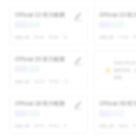
Official 22 听力检测
Official 23
Con*2
Lec*4
Con*2
Lec*4
做题人数：
18128
平均分：
22
做题人数：
17194
Official 25 听力检测
当前Offici
Con*2
Lec*4
编辑审核，
真题。
做题人数：
18439
平均分：
22
Official 28 听力检测
Official 29
Con*2
Lec*4
Con*2
Lec*4
做题人数：
19316
平均分：
21
做题人数：
18684