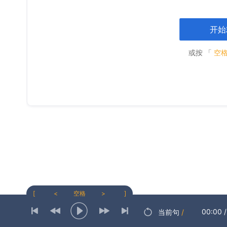
开始
或按 「
空
[
<
空格
>
]
00:00
/
当前句
/