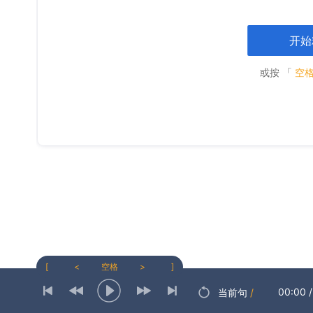
开始
或按 「
空
[
<
空格
>
]
00:00
/
当前句
/