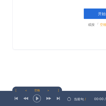
开始
或按 「
空
[
<
空格
>
]
00:00
/
当前句
/