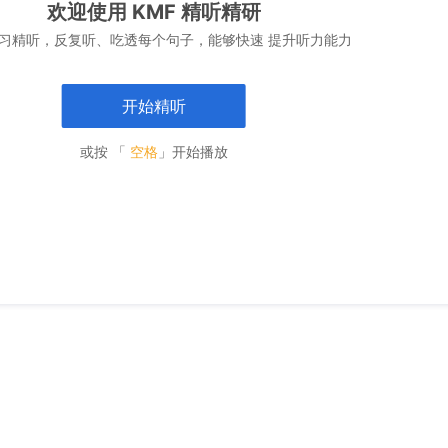
欢迎使用 KMF 精听精研
习精听，反复听、吃透每个句子，能够快速 提升听力能力
开始精听
或按 「
空格
」开始播放