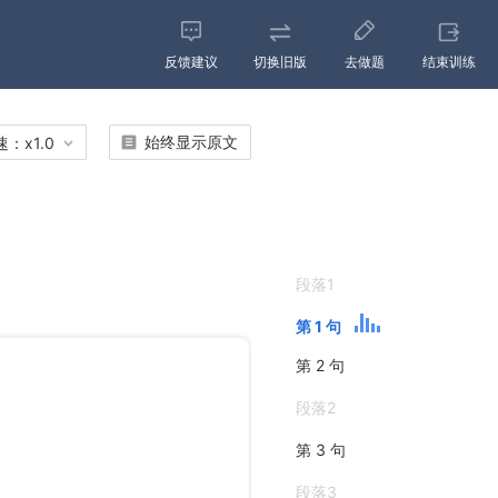
反馈建议
切换旧版
去做题
结束训练
始终显示原文
速：
x
1.0
段落1
第 1 句
第 2 句
段落2
第 3 句
段落3