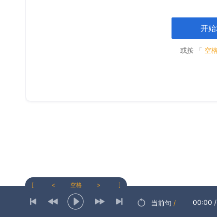
开始
或按 「
空
[
<
空格
>
]
00:00
/
当前句
/