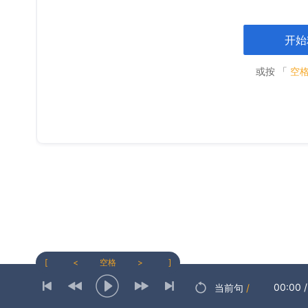
开始
或按 「
空
[
<
空格
>
]
00:00
/
当前句
/