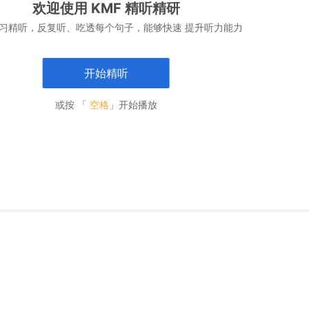
欢迎使用 KMF 精听精研
习精听，反复听、吃透每个句子，能够快速 提升听力能力
开始精听
或按 「
空格
」开始播放