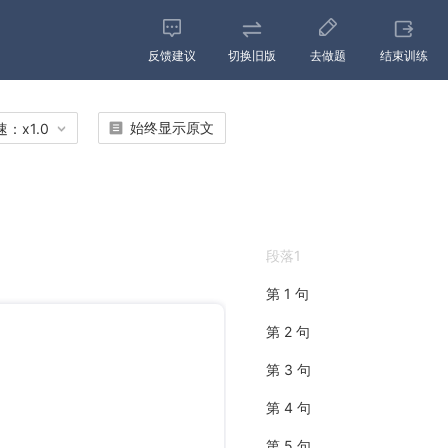
反馈建议
切换旧版
去做题
结束训练
始终显示原文
速：
x
1.0
段落1
第 1 句
第 2 句
第 3 句
第 4 句
第 5 句