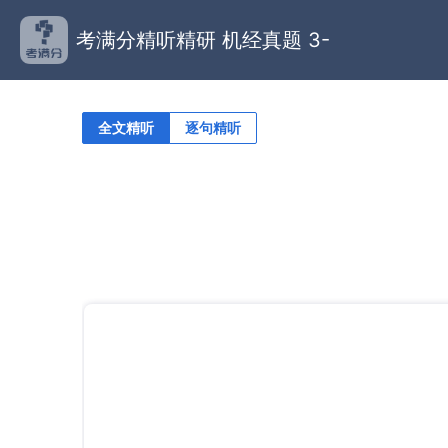
考满分精听精研 机经真题 3-
全文精听
逐句精听