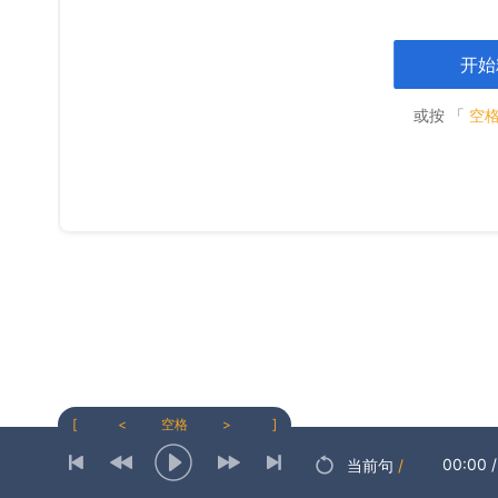
开始
或按 「
空
[
<
空格
>
]
00:00
/
当前句
/