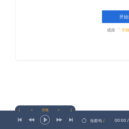
开始
或按 「
空
[
<
空格
>
]
00:00
/
当前句
/