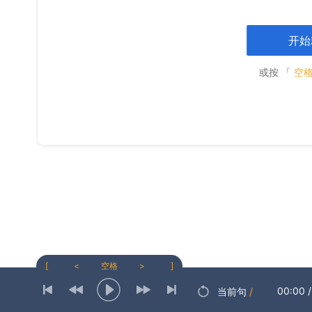
开始
或按 「
空
[
<
空格
>
]
00:00
/
当前句
/