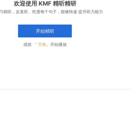
欢迎使用 KMF 精听精研
习精听，反复听、吃透每个句子，能够快速 提升听力能力
开始精听
或按 「
空格
」开始播放