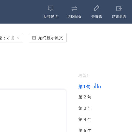
反馈建议
切换旧版
去做题
结束训练
始终显示原文
速：
x
1.0
段落1
第 1 句
第 2 句
第 3 句
第 4 句
第 5 句