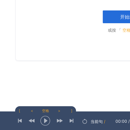
开始
或按 「
空
[
<
空格
>
]
00:00
/
当前句
/