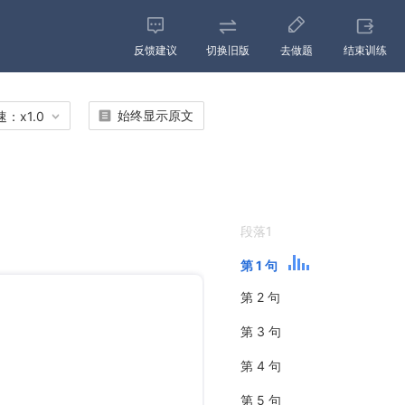
反馈建议
切换旧版
去做题
结束训练
始终显示原文
速：
x
1.0
段落1
第 1 句
第 2 句
第 3 句
第 4 句
第 5 句