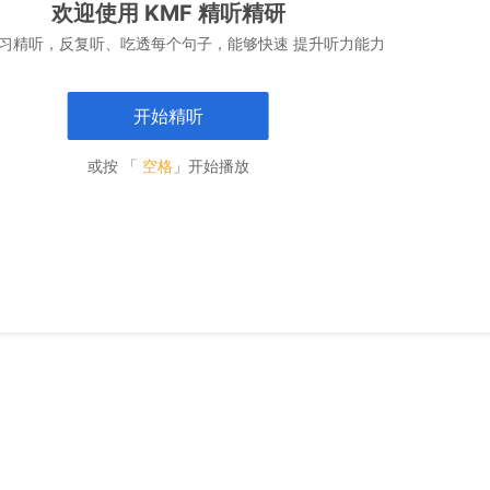
欢迎使用 KMF 精听精研
习精听，反复听、吃透每个句子，能够快速 提升听力能力
开始精听
或按 「
空格
」开始播放