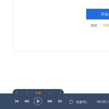
开始
或按 「
空
[
<
空格
>
]
00:00
/
当前句
/