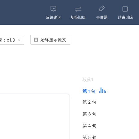
反馈建议
切换旧版
去做题
结束训练
始终显示原文
速：
x
1.0
段落1
第 1 句
第 2 句
第 3 句
第 4 句
第 5 句