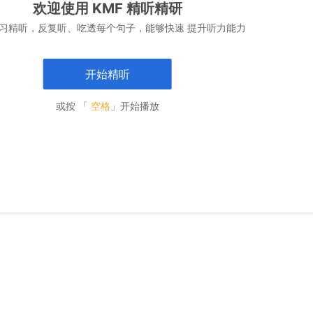
欢迎使用 KMF 精听精研
习精听，反复听、吃透每个句子，能够快速 提升听力能力
开始精听
或按 「
空格
」开始播放