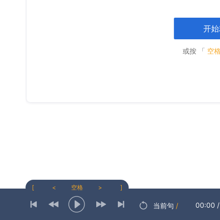
开始
或按 「
空
[
<
空格
>
]
00:00
/
当前句
/