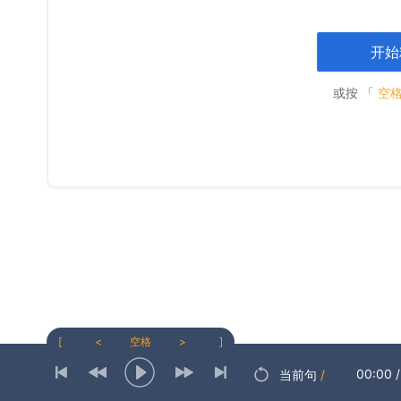
开始
或按 「
空
[
<
空格
>
]
00:00
/
当前句
/