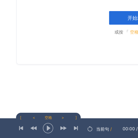
开始
或按 「
空
[
<
空格
>
]
00:00
/
当前句
/