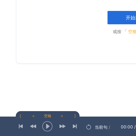
开始
或按 「
空
[
<
空格
>
]
00:00
/
当前句
/