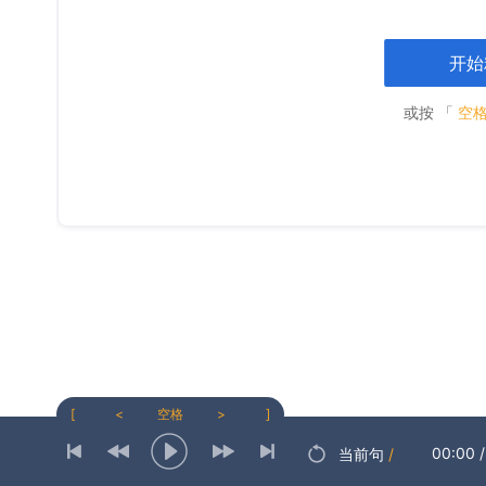
开始
或按 「
空
[
<
空格
>
]
00:00
/
当前句
/