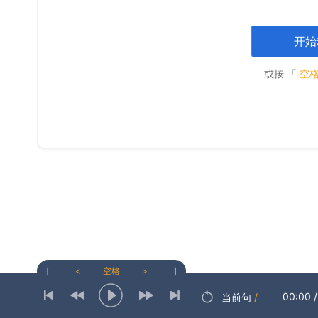
开始
或按 「
空
[
<
空格
>
]
00:00
/
当前句
/