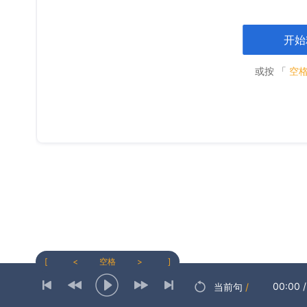
开始
或按 「
空
[
<
空格
>
]
00:00
/
当前句
/