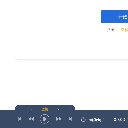
开始
或按 「
空
[
<
空格
>
]
00:00
/
当前句
/