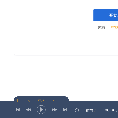
开始
或按 「
空
[
<
空格
>
]
00:00
/
当前句
/