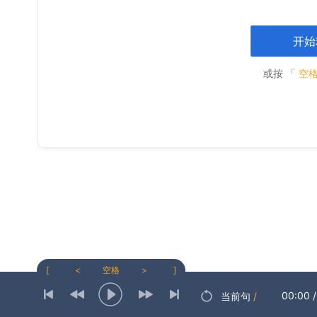
开始
或按 「
空
[
<
空格
>
]
00:00
/
当前句
/