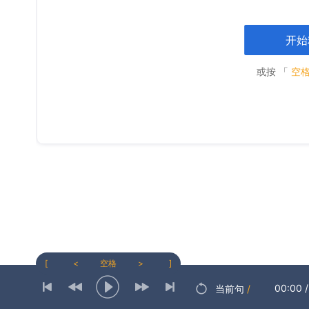
开始
或按 「
空
[
<
空格
>
]
00:00
/
当前句
/