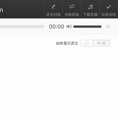
n
原文纠错
切换新版
下载音频
结束训练
00:00
始终显示原文