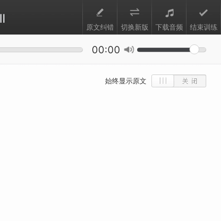
l
原文纠错
切换新版
下载音频
结束训练
00:00
始终显示原文