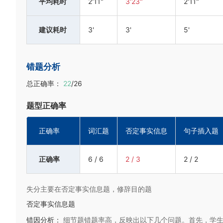
平均耗时
2'11"
3'23"
2'11"
建议耗时
3'
3'
5'
错题分析
总正确率：
22
/26
题型正确率
正确率
词汇题
否定事实信息
句子插入题
正确率
6 / 6
2 / 3
2 / 2
失分主要在否定事实信息题，修辞目的题
否定事实信息题
错因分析：
细节题错题率高，反映出以下几个问题。首先，学生