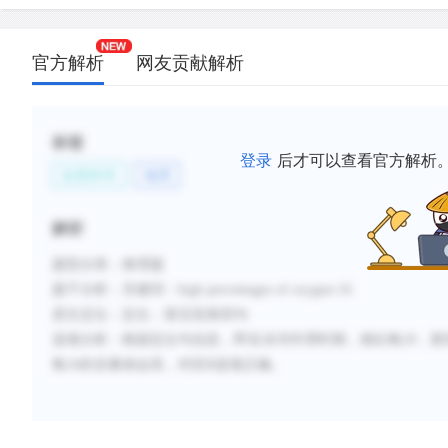
官方解析
网友贡献解析
标签
登录
后才可以查看官方解析
自然科学
地理
解析
题型分类
：推理题
题干分析
：关键词：
high percentages of oxygen-16
原文定位
：定位：第五段第四句
选项分析
：根据定位句信息，即在冰河作用时期，相比氧
18，
氧16的含量就会高，对应B选项正确。