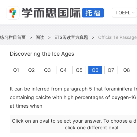
TOEFL
练习栏目首页
>
阅读
>
ETS阅读官方真题
>
Official 19 Passage
Discovering the Ice Ages
Q1
Q2
Q3
Q4
Q5
Q6
Q7
Q8
It can be inferred from paragraph 5 that foraminifera fo
containing calcite with high percentages of oxygen-1
at times when
Click on an oval to select your answer. To choose a d
click one different oval.