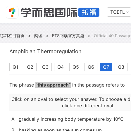
TOEFL
练习栏目首页
>
阅读
>
ETS阅读官方真题
>
Official 40 Passage
Amphibian Thermoregulation
Q1
Q2
Q3
Q4
Q5
Q6
Q7
Q8
The phrase
“this approach”
in the passage refers to
Click on an oval to select your answer. To choose a d
click one different oval.
A
gradually increasing body temperature by 10ºC
B
basking as soon as the sun comes up