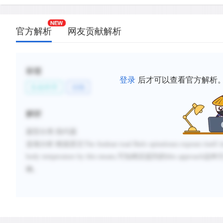
官方解析
网友贡献解析
标签
登录
后才可以查看官方解析
生命科学
动物
解析
题型分类
:指代题
选项分析
:
根据原文
The Andean toad Bufo spinulosus exposes itself im
body temperature by this means,
可知稍后提到的
this approach
这种
确。